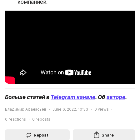
компанией.
Больше статей в 
Telegram канале
. Об 
авторе
.
Владимир Афанасьев
June 6, 2022, 10:33
0
views
0
reactions
0
reposts
Repost
Share